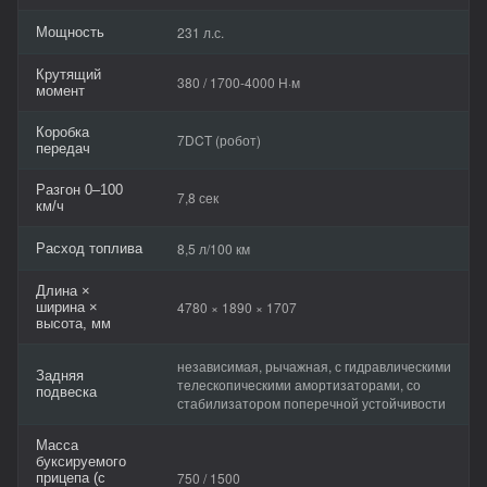
231 л.с.
Мощность
Крутящий
380 / 1700-4000 Н·м
момент
Коробка
7DCT (робот)
передач
Разгон 0–100
7,8 сек
км/ч
8,5 л/100 км
Расход топлива
Длина ×
4780 × 1890 × 1707
ширина ×
высота, мм
независимая, рычажная, с гидравлическими
Задняя
телескопическими амортизаторами, со
подвеска
стабилизатором поперечной устойчивости
Масса
буксируемого
750 / 1500
прицепа (с