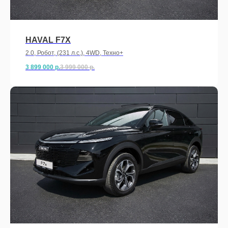
HAVAL F7X
2.0, Робот, (231 л.с.), 4WD, Техно+
3 899 000
р.
3 999 000
р.