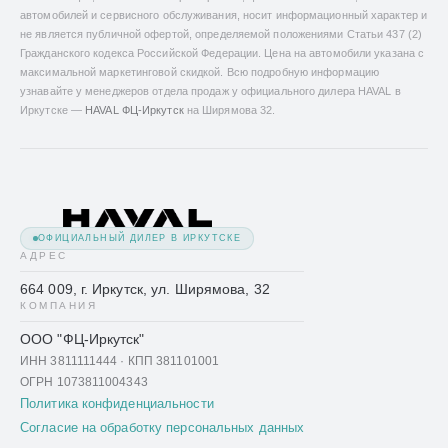
автомобилей и сервисного обслуживания, носит информационный характер и
не является публичной офертой, определяемой положениями Статьи 437 (2)
Гражданского кодекса Российской Федерации. Цена на автомобили указана с
максимальной маркетинговой скидкой. Всю подробную информацию
узнавайте у менеджеров отдела продаж у официального дилера HAVAL в
Иркутске —
HAVAL ФЦ-Иркутск
на Ширямова 32.
ОФИЦИАЛЬНЫЙ ДИЛЕР В ИРКУТСКЕ
АДРЕС
664 009, г. Иркутск, ул. Ширямова, 32
КОМПАНИЯ
ООО "ФЦ-Иркутск"
ИНН 3811111444 · КПП 381101001
ОГРН 1073811004343
Политика конфиденциальности
Согласие на обработку персональных данных