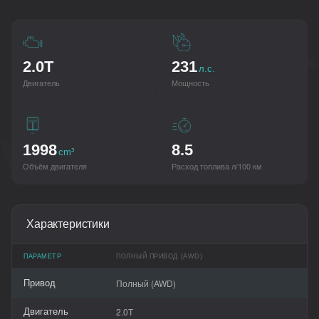
HAVAL F7
2.0T
231
л.с.
Двигатель
Мощность
cm³
1998
8.5
cm³
Объём двигателя
Расход топлива л/100 км
Характеристики
ПАРАМЕТР
ПОЛНЫЙ ПРИВОД (AWD)
Полный (AWD)
Привод
2.0T
Двигатель