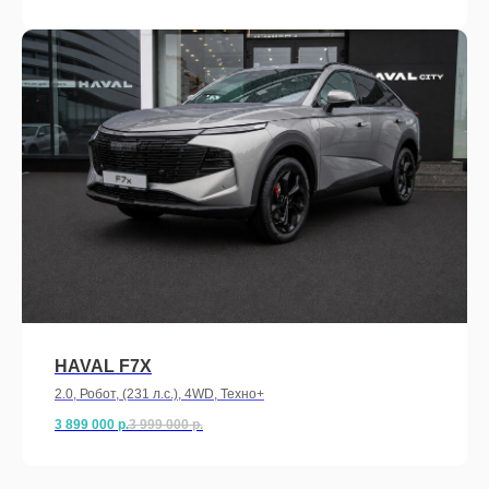
HAVAL F7X
2.0, Робот, (231 л.с.), 4WD, Техно+
3 899 000
р.
3 999 000
р.