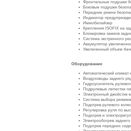
Фронтальные подушки б
Боковые подушки безоп
Передние ремни безопа
Индикатор предупрежден
Иммобилайзер
Крепления ISOFIX на за
Блокировка замков задни
Система экстренного р
Аккумулятор увеличенно
Увеличенный объем бачк
Оборудование
Автоматический климат-
Воздуховоды заднего ря
Гидроусилитель рулевог
Подрулевые лепестки п
Электронный джойстик к
Система выбора режима д
Подогрев рулевого коле
Регулировка руля по выс
Подогрев и электрорегул
Электрообогрев заднего
Подогрев передних сид