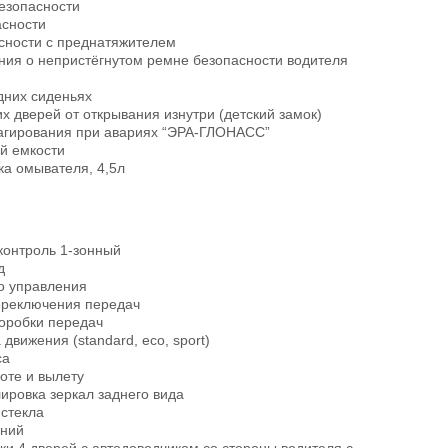
езопасности
асности
сности c преднатяжителем
ия о непристёгнутом ремне безопасности водителя
дних сиденьях
х дверей от открывания изнутри (детский замок)
еагирования при авариях “ЭРА-ГЛОНАСС”
й емкости
а омывателя, 4,5л
контроль 1-зонный
д
о управления
ереключения передач
оробки передач
вижения (standard, eco, sport)
са
оте и вылету
ировка зеркал заднего вида
 стекла
ений