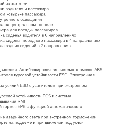
ой из эко-кожи
ки водителя и пассажира
ом козырьке пассажира
утреннего освещения
ка на центральном тоннеле
ьера для посадки пассажиров
ка сиденья водителя в 6 направлениях
ка сиденья переднего пассажира в 4 направлениях
ка задних сидений в 2 направлениях
вижения: Антиблокировочная система тормозов ABS.
нтроля курсовой устойчивости ESС. Электронная
х усилий EBD с усилителем при экстренном
урсовой устойчивости TCS и система
идывания RMI
 тормоз EPB с функцией автоматического
ие аварийного света при экстренном торможении
рте на подъеме и при движении под уклон