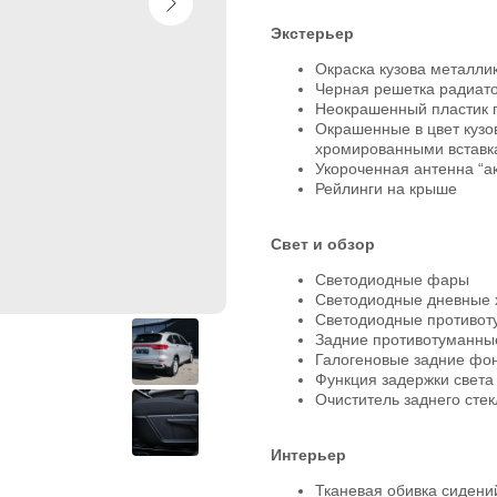
Экстерьер
Окраска кузова металли
Черная решетка радиат
Неокрашенный пластик п
Окрашенные в цвет кузов
хромированными вставк
Укороченная антенна “а
Рейлинги на крыше
Свет и обзор
Светодиодные фары
Светодиодные дневные 
Светодиодные противо
Задние противотуманны
Галогеновые задние фо
Функция задержки света
Очиститель заднего стек
Интерьер
Тканевая обивка сидени