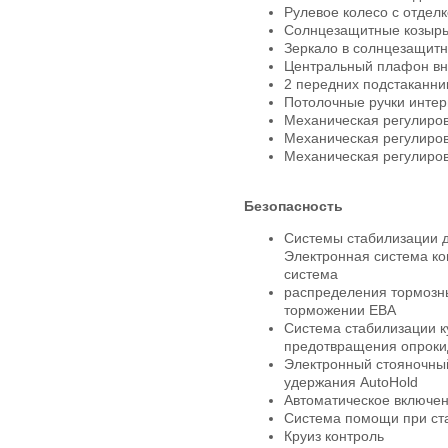
Рулевое колесо с отделк
Солнцезащитные козырь
Зеркало в солнцезащитн
Центральный плафон вн
2 передних подстаканни
Потолочные ручки интер
Механическая регулиров
Механическая регулиров
Механическая регулиров
Безопасность
Системы стабилизации д
Электронная система ко
система
распределения тормозны
торможении EBA
Система стабилизации к
предотвращения опрок
Электронный стояночный
удержания AutoHold
Автоматическое включен
Система помощи при ста
Круиз контроль