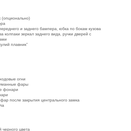
к (опционально)
ора
ереднего и заднего бампера, юбка по бокам кузова
а колпаки зеркал заднего вида, ручки дверей с
ами
кулий плавник”
ходовые огни
туманные фары
е фонари
нари
 фар после закрытия центрального замка
ла
й черного цвета