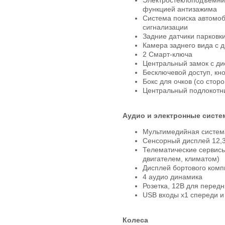
Электростеклоподъемник
функцией антизажима
Система поиска автомоб
сигнализации
Задние датчики парковк
Камера заднего вида с 
2 Смарт-ключа
Центральный замок с д
Бесключевой доступ, кно
Бокс для очков (со стор
Центральный подлокотн
Аудио и электронные сист
Мультимедийная система
Сенсорный дисплей 12,3
Телематические сервис
двигателем, климатом)
Дисплей бортового ком
4 аудио динамика
Розетка, 12В для перед
USB входы x1 спереди и
Колеса