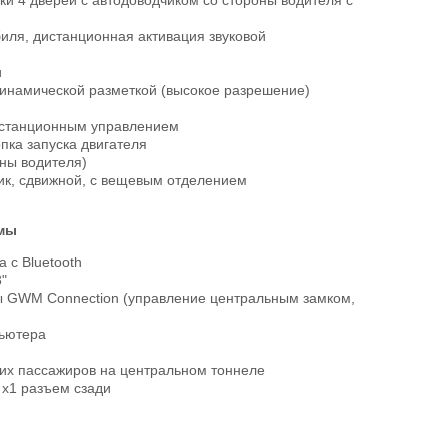
и 4 дверей с автодоводчиком со стороны водителя с
иля, дистанционная активация звуковой
и
динамической разметкой (высокое разрешение)
истанционным управлением
пка запуска двигателя
оны водителя)
ик, сдвижной, с вещевым отделением
емы
 с Bluetooth
"
ы GWM Connection (управление центральным замком,
пьютера
них пассажиров на центральном тоннеле
 x1 разъем сзади